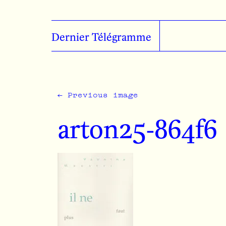
Skip to main content
Dernier Télégramme
←
Previous image
arton25-864f6