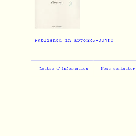
Navigation
Published in arton25-864f6
de
l’article
Lettre d'information
Nous contacter