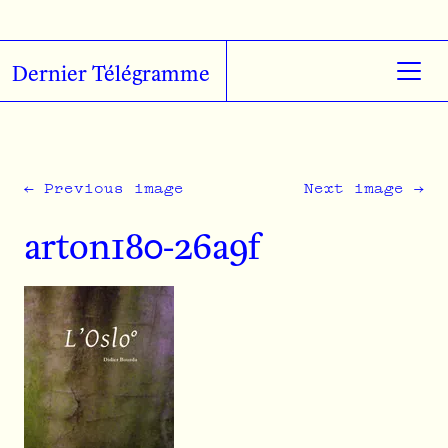
Skip to main content
Dernier Télégramme
←
Previous image
Next image
→
arton180-26a9f